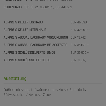
REIHENHAUS
TOP 10
ca. 359m²
Gfl,
EUR 441.559,--
AUFPREIS KELLER ECKHAUS
EUR 46.890,--
AUFPREIS KELLER MITTELHAUS
EUR 42.950,--
AUFPREIS AUSBAU DACHRAUM VORBEREITUNG
EUR 13.742,--
AUFPREIS AUSBAU DACHRAUM BELAGSFERTIG
EUR 35.870,--
AUFPREIS SCHLÜESSELFERTIG EG/OG
EUR 39.950,--
AUFPREIS SCHLÜESSELFERTIG DG
EUR 13.817,--
Ausstattung
Fußbodenheizung
Luftwärmepumpe
Massiv
Satteldach
Südwestbalkon / -terrasse
Ziegel