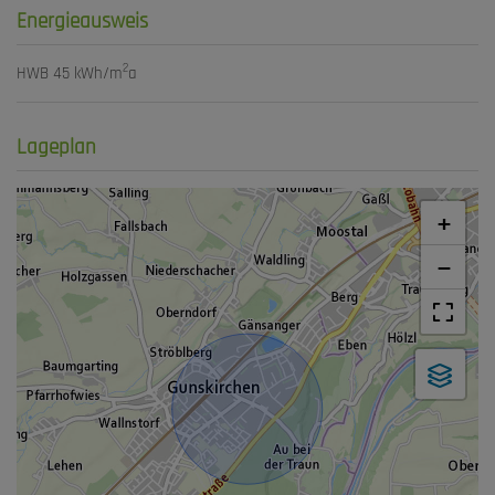
Energieausweis
2
HWB
45 kWh/m
a
Lageplan
+
−