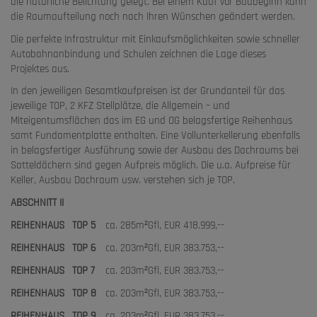
die natürliche Belichtung gelegt. Bei einem Kauf vor Baubeginn kann
die Raumaufteilung noch nach Ihren Wünschen geändert werden.
Die perfekte Infrastruktur mit Einkaufsmöglichkeiten sowie schneller
Autobahnanbindung und Schulen zeichnen die Lage dieses
Projektes aus.
In den jeweiligen Gesamtkaufpreisen ist der Grundanteil für das
jeweilige TOP, 2 KFZ Stellplätze, die Allgemein – und
Miteigentumsflächen das im EG und OG belagsfertige Reihenhaus
samt Fundamentplatte enthalten. Eine Vollunterkellerung ebenfalls
in belagsfertiger Ausführung sowie der Ausbau des Dachraums bei
Satteldächern sind gegen Aufpreis möglich. Die u.a. Aufpreise für
Keller, Ausbau Dachraum usw. verstehen sich je TOP.
ABSCHNITT II
REIHENHAUS
TOP 5
ca. 285m²
Gfl,
EUR 418.999,--
REIHENHAUS
TOP 6
ca. 203m²
Gfl,
EUR 383.753,--
REIHENHAUS
TOP 7
ca. 203m²
Gfl,
EUR 383.753,--
REIHENHAUS
TOP 8
ca. 203m²
Gfl,
EUR 383.753,--
REIHENHAUS
TOP 9
ca. 203m²
Gfl,
EUR 383.753,--