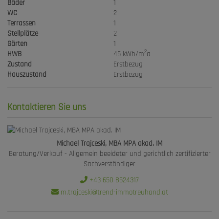
Bäder
1
WC
2
Terrassen
1
Stellplätze
2
Gärten
1
2
HWB
45 kWh/m
a
Zustand
Erstbezug
Hauszustand
Erstbezug
Kontaktieren Sie uns
Michael Trajceski, MBA MPA akad. IM
Beratung/Verkauf - Allgemein beeideter und gerichtlich zertifizierter
Sachverständiger
+43 650 8524317
m.trajceski@trend-immotreuhand.at