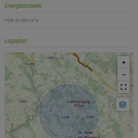
Energieausweis
2
HWB
42 kWh/m
a
Lageplan
+
−