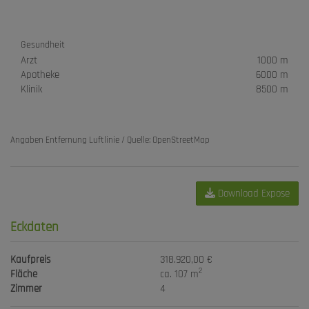
Gesundheit
Arzt
1000 m
Apotheke
6000 m
Klinik
8500 m
Angaben Entfernung Luftlinie / Quelle: OpenStreetMap
Download Expose
Eckdaten
Kaufpreis
318.920,00 €
2
Fläche
ca. 107 m
Zimmer
4