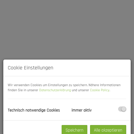
Cookie Einstellungen
Beschreibung
Wir verwenden Cookies um Einstellungen zu speichern. Nähere Informationen
finden Sie in unserer
Datenschutzerklärung
und unserer
Cookie Policy
.
Nehmen Sie sich einen Moment Zeit, um sich Ihre Zukunft
vorzustellen: Ein neues Zuhause, umgeben von unberührter Natur,
mit einem atemberaubenden Blick auf die malerische Landschaft
Technisch notwendige Cookies
immer aktiv
der Umgebung von St. Peter am Wimberg. Willkommen in Ihrem
persönlichen Paradies!
Speichern
Alle akzeptieren
Ihre Vorteile auf einen Blick: