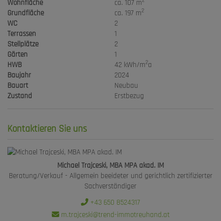
2
Wohnfläche
ca. 107 m
2
Grundfläche
ca. 197 m
WC
2
Terrassen
1
Stellplätze
2
Gärten
1
2
HWB
42 kWh/m
a
Baujahr
2024
Bauart
Neubau
Zustand
Erstbezug
Kontaktieren Sie uns
Michael Trajceski, MBA MPA akad. IM
Beratung/Verkauf - Allgemein beeideter und gerichtlich zertifizierter
Sachverständiger
+43 650 8524317
m.trajceski@trend-immotreuhand.at