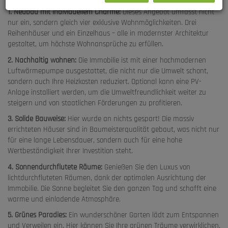
1. Neubau mit individuellem Charme:
Dieses Angebot umfasst nicht
nur ein, sondern gleich vier exklusive Wohnmöglichkeiten. Drei
Reihenhäuser und ein Einzelhaus – alle in modernster Architektur
gestaltet, um höchste Wohnansprüche zu erfüllen.
2. Nachhaltig wohnen:
Die Immobilie ist mit einer hochmodernen
Luftwärmepumpe ausgestattet, die nicht nur die Umwelt schont,
sondern auch Ihre Heizkosten reduziert. Optional kann eine PV-
Anlage installiert werden, um die Umweltfreundlichkeit weiter zu
steigern und von staatlichen Förderungen zu profitieren.
3. Solide Bauweise:
Hier wurde an nichts gespart! Die massiv
errichteten Häuser sind in Baumeisterqualität gebaut, was nicht nur
für eine lange Lebensdauer, sondern auch für eine hohe
Wertbeständigkeit Ihrer Investition steht.
4. Sonnendurchflutete Räume:
Genießen Sie den Luxus von
lichtdurchfluteten Räumen, dank der optimalen Ausrichtung der
Immobilie. Die Sonne begleitet Sie den ganzen Tag und schafft eine
warme und einladende Atmosphäre.
5. Grünes Paradies:
Ein wunderschöner Garten lädt zum Entspannen
und Verweilen ein. Hier können Sie Ihre grünen Träume verwirklichen,