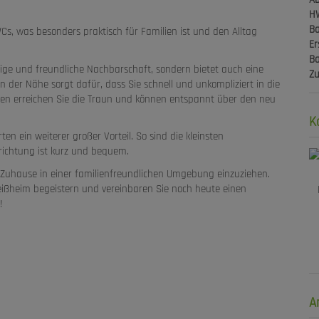
H
Ba
s, was besonders praktisch für Familien ist und den Alltag
Er
Ba
hige und freundliche Nachbarschaft, sondern bietet auch eine
Z
der Nähe sorgt dafür, dass Sie schnell und unkompliziert in die
en erreichen Sie die Traun und können entspannt über den neu
K
en ein weiterer großer Vorteil. So sind die kleinsten
richtung ist kurz und bequem.
s Zuhause in einer familienfreundlichen Umgebung einzuziehen.
ißheim begeistern und vereinbaren Sie noch heute einen
!
A