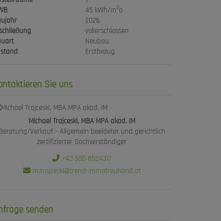
2
WB
45 kWh/m
a
ujahr
2026
schließung
vollerschlossen
uart
Neubau
ustand
Erstbezug
ontaktieren Sie uns
Michael Trajceski, MBA MPA akad. IM
Beratung/Verkauf - Allgemein beeideter und gerichtlich
zertifizierter Sachverständiger
+43 650 8524317
m.trajceski@trend-immotreuhand.at
nfrage senden