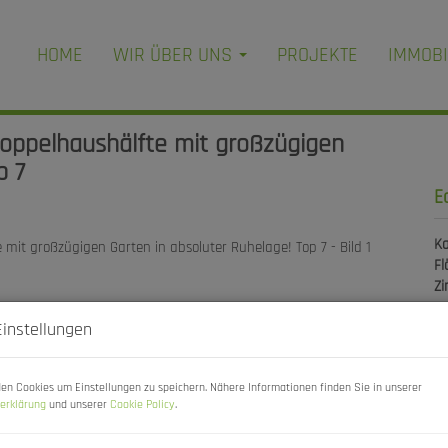
HOME
WIR ÜBER UNS
PROJEKTE
IMMOBI
oppelhaushälfte mit großzügigen
p 7
E
Ka
Fl
Z
Einstellungen
P
en Cookies um Einstellungen zu speichern. Nähere Informationen finden Sie in unserer
Ka
erklärung
und unserer
Cookie Policy
.