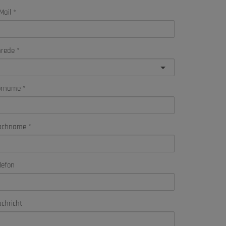
Mail
nrede
orname
achname
lefon
chricht