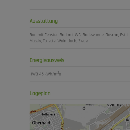
Ausstattung
Bad mit Fenster
Bad mit WC
Badewanne
Dusche
Estri
Massiv
Toilette
Walmdach
Ziegel
Energieausweis
2
HWB
45 kWh/m
a
Lageplan