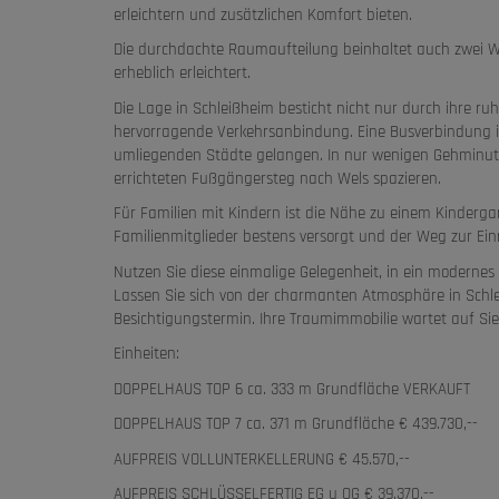
erleichtern und zusätzlichen Komfort bieten.
Die durchdachte Raumaufteilung beinhaltet auch zwei WC
erheblich erleichtert.
Die Lage in Schleißheim besticht nicht nur durch ihre ru
hervorragende Verkehrsanbindung. Eine Busverbindung in 
umliegenden Städte gelangen. In nur wenigen Gehminut
errichteten Fußgängersteg nach Wels spazieren.
Für Familien mit Kindern ist die Nähe zu einem Kindergart
Familienmitglieder bestens versorgt und der Weg zur Ein
Nutzen Sie diese einmalige Gelegenheit, in ein moderne
Lassen Sie sich von der charmanten Atmosphäre in Schle
Besichtigungstermin. Ihre Traumimmobilie wartet auf Sie
Einheiten:
DOPPELHAUS TOP 6 ca. 333 m Grundfläche VERKAUFT
DOPPELHAUS TOP 7 ca. 371 m Grundfläche € 439.730,--
AUFPREIS VOLLUNTERKELLERUNG € 45.570,--
AUFPREIS SCHLÜSSELFERTIG EG u OG € 39.370,--