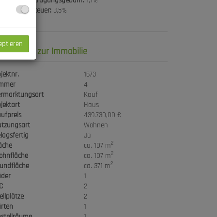
undbucheintragungsgebühr:
1,1%
underwerbsteuer:
3,5%
eptieren
asisdaten zur Immobilie
jektnr.
1673
immer
4
rmarktungsart
Kauf
jektart
Haus
ufpreis
439.730,00 €
tzungsart
Wohnen
lagsfertig
Ja
2
äche
ca. 107 m
2
ohnfläche
ca. 107 m
2
undfläche
ca. 371 m
äder
1
C
2
ellplätze
2
rten
1
stellräume
1