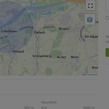
Wi
In
Tiles ©
basemap.at
Gesundheit
500 m
Arzt
3000 m