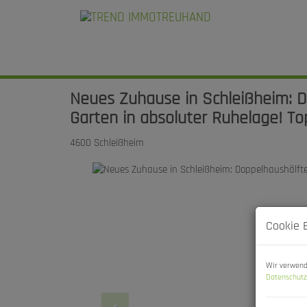
Neues Zuhause in Schleißheim: D
Garten in absoluter Ruhelage! To
4600 Schleißheim
Cookie 
Wir verwend
Datenschutz