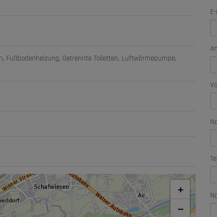
E-
A
ch
Fußbodenheizung
Getrennte Toiletten
Luftwärmepumpe
V
N
Te
+
Na
−