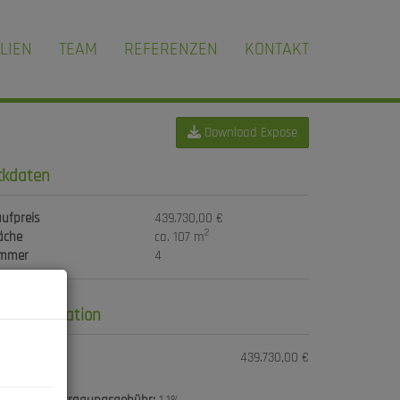
LIEN
TEAM
REFERENZEN
KONTAKT
Download Expose
ckdaten
ufpreis
439.730,00 €
2
äche
ca. 107 m
immer
4
reisinformation
ufpreis:
439.730,00 €