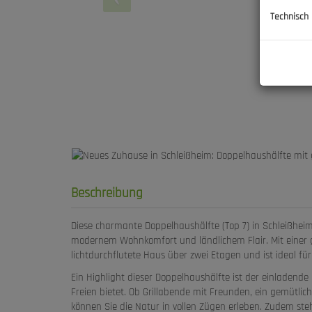
Technisch
Beschreibung
Diese charmante Doppelhaushälfte (Top 7) in Schleißheim
modernem Wohnkomfort und ländlichem Flair. Mit einer g
lichtdurchflutete Haus über zwei Etagen und ist ideal fü
Ein Highlight dieser Doppelhaushälfte ist der einladend
Freien bietet. Ob Grillabende mit Freunden, ein gemütlic
können Sie die Natur in vollen Zügen erleben. Zudem ste