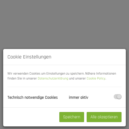
Cookie Einstellungen
Wir verwenden Cookies um Einstellungen zu speichern. Nähere Informationen
finden Sie in unserer
Datenschutzerklärung
und unserer
Cookie Policy
.
Beschreibung
Technisch notwendige Cookies
immer aktiv
Dieses Objekt verfügt über 4 Wohneinheiten und die dazugehörigen
Stellplätze, es eignet sich somit wunderbar für Erstanleger oder zur
Bestandserweiterung.
Speichern
Alle akzeptieren
Es wird festgehalten das aktuell alle Wohnungen vermietet sind.