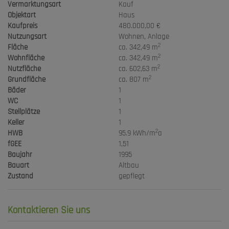
Vermarktungsart
Kauf
Objektart
Haus
Kaufpreis
480.000,00 €
Nutzungsart
Wohnen
Anlage
2
Fläche
ca. 342,49 m
2
Wohnfläche
ca. 342,49 m
2
Nutzfläche
ca. 602,63 m
2
Grundfläche
ca. 807 m
Bäder
1
WC
1
Stellplätze
1
Keller
1
2
HWB
95.9 kWh/m
a
fGEE
1,51
Baujahr
1995
Bauart
Altbau
Zustand
gepflegt
Kontaktieren Sie uns