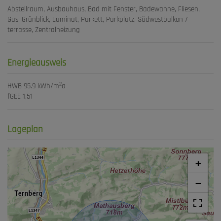
Abstellraum
Ausbauhaus
Bad mit Fenster
Badewanne
Fliesen
Gas
Grünblick
Laminat
Parkett
Parkplatz
Südwestbalkon / -
terrasse
Zentralheizung
Energieausweis
2
HWB
95.9 kWh/m
a
fGEE
1,51
Lageplan
+
−