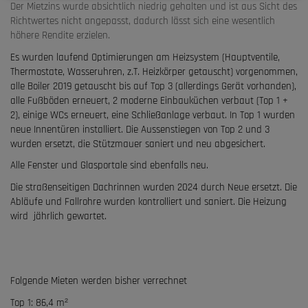
Der Mietzins wurde absichtlich niedrig gehalten und ist aus Sicht des
Richtwertes nicht angepasst, dadurch lässt sich eine wesentlich
höhere Rendite erzielen.
Es wurden laufend Optimierungen am Heizsystem (Hauptventile,
Thermostate, Wasseruhren, z.T. Heizkörper getauscht) vorgenommen,
alle Boiler 2019 getauscht bis auf Top 3 (allerdings Gerät vorhanden),
alle Fußböden erneuert, 2 moderne Einbauküchen verbaut (Top 1 +
2), einige WCs erneuert, eine Schließanlage verbaut. In Top 1 wurden
neue Innentüren installiert. Die Aussenstiegen von Top 2 und 3
wurden ersetzt, die Stützmauer saniert und neu abgesichert.
Alle Fenster und Glasportale sind ebenfalls neu.
Die straßenseitigen Dachrinnen wurden 2024 durch Neue ersetzt. Die
Abläufe und Fallrohre wurden kontrolliert und saniert. Die Heizung
wird jährlich gewartet.
Folgende Mieten werden bisher verrechnet
Top 1: 86,4 m
²