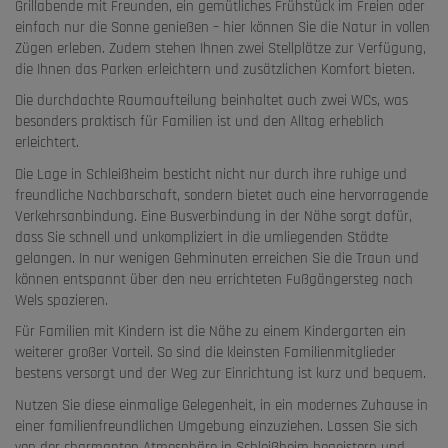
Grillabende mit Freunden, ein gemütliches Frühstück im Freien oder
einfach nur die Sonne genießen – hier können Sie die Natur in vollen
Zügen erleben. Zudem stehen Ihnen zwei Stellplätze zur Verfügung,
die Ihnen das Parken erleichtern und zusätzlichen Komfort bieten.
Die durchdachte Raumaufteilung beinhaltet auch zwei WCs, was
besonders praktisch für Familien ist und den Alltag erheblich
erleichtert.
Die Lage in Schleißheim besticht nicht nur durch ihre ruhige und
freundliche Nachbarschaft, sondern bietet auch eine hervorragende
Verkehrsanbindung. Eine Busverbindung in der Nähe sorgt dafür,
dass Sie schnell und unkompliziert in die umliegenden Städte
gelangen. In nur wenigen Gehminuten erreichen Sie die Traun und
können entspannt über den neu errichteten Fußgängersteg nach
Wels spazieren.
Für Familien mit Kindern ist die Nähe zu einem Kindergarten ein
weiterer großer Vorteil. So sind die kleinsten Familienmitglieder
bestens versorgt und der Weg zur Einrichtung ist kurz und bequem.
Nutzen Sie diese einmalige Gelegenheit, in ein modernes Zuhause in
einer familienfreundlichen Umgebung einzuziehen. Lassen Sie sich
von der charmanten Atmosphäre in Schleißheim begeistern und