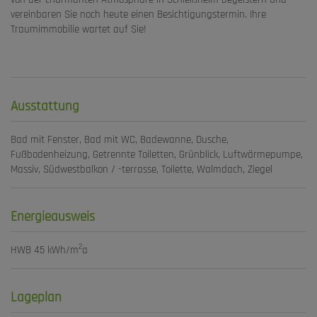
vereinbaren Sie noch heute einen Besichtigungstermin. Ihre
Traumimmobilie wartet auf Sie!
Ausstattung
Bad mit Fenster
Bad mit WC
Badewanne
Dusche
Fußbodenheizung
Getrennte Toiletten
Grünblick
Luftwärmepumpe
Massiv
Südwestbalkon / -terrasse
Toilette
Walmdach
Ziegel
Energieausweis
2
HWB
45 kWh/m
a
Lageplan