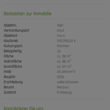
Basisdaten zur Immobilie
Objektnr.
1687
Vermarktungsart
Kauf
Objektart
Haus
Kaufpreis
593.285,00 €
Nutzungsart
Wohnen
Belagsfertig
Ja
2
Fläche
ca. 98 m
2
Wohnfläche
ca. 98 m
2
Grundfläche
ca. 611 m
2
HWB
45 kWh/m
a
Baujahr
2026
Erschließung
vollerschlossen
Bauart
Neubau
Zustand
Erstbezug
Kontaktieren Sie uns