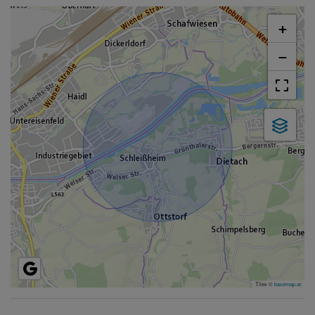
+
−
Tiles ©
basemap.at