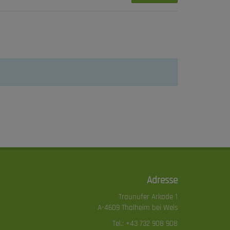
Adresse
Traunufer Arkade 1
A-4609 Thalheim bei Wels
Tel.:
+43 732 908 908