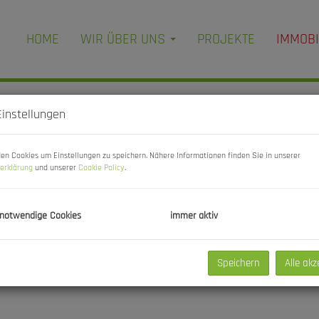
HOME
WIR ÜBER UNS
PROJEKTE
IMMOBI
Einstellungen
en Cookies um Einstellungen zu speichern. Nähere Informationen finden Sie in unserer
erklärung
und unserer
Cookie Policy
.
Vermarktungsart
Ob
 notwendige Cookies
immer aktiv
Alle
Miete
Kauf
Zimmer
Wo
Speichern
Alle akz
-