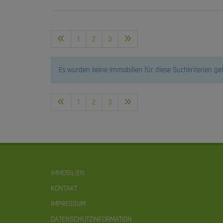
1
2
3
Es wurden keine Immobilien für diese Suchkriterien g
1
2
3
IMMOBILIEN
KONTAKT
IMPRESSUM
DATENSCHUTZINFORMATION