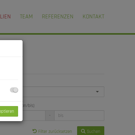
LIEN
TEAM
REFERENZEN
KONTAKT
jektart
hnfläche (von/bis)
eptieren
-
Filter zurücksetzen
Suchen